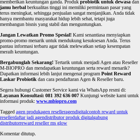
memberikan keuntungan ganda. Produk
probiotik untuk dewasa
dan
jamu herbal
berkualitas tinggi ini memiliki permintaan pasar yang
terus meningkat, sehingga penjualan sangat menjanjikan. Anda tidak
hanya membantu masyarakat hidup lebih sehat, tetapi juga
membangun bisnis yang stabil dan menguntungkan.
Jangan Lewatkan Promo Spesial!
Kami senantiasa menyiapkan
promo-promo menarik untuk mendukung kesuksesan Anda. Terus
pantau informasi terbaru agar tidak melewatkan setiap kesempatan
meraih keuntungan.
Bergabunglah Sekarang!
Tertarik untuk menjadi Agen atau Reseller
M-BIOPRO dan mendapatkan keuntungan serta reward menarik?
Dapatkan informasi lebih lanjut mengenai program
Point Reward
Laskar Probiotik
dan cara pendaftaran Agen & Reseller baru.
Segera hubungi Customer Service kami via WhatsApp resmi di:
Layanan Konsultasi: 081 392 636 007
Kunjungi website kami untuk
informasi produk:
www.mbiopro.com
Tagged
agen produk
agen reseller
agendigital
contoh reward untuk
reseller
daftar jadi agen
distributor produk digital
gabung
distributor
reward reseller ms glow
Komentar ditutup.