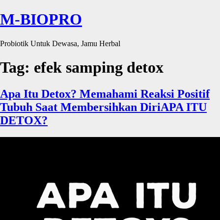
M-BIOPRO
Probiotik Untuk Dewasa, Jamu Herbal
Tag:
efek samping detox
Apa Itu Detox? Memahami Reaksi Positif
Tubuh Saat Membersihkan DiriAPA ITU
DETOX?