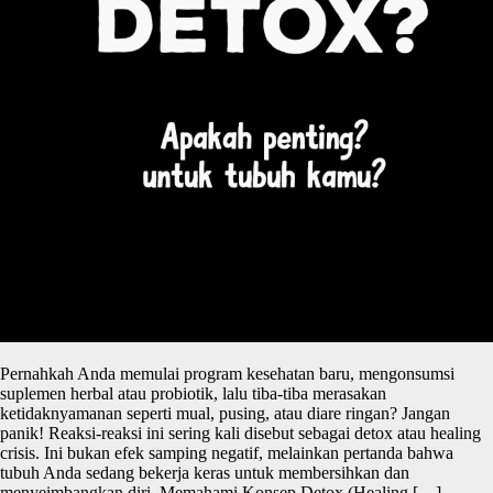
Pernahkah Anda memulai program kesehatan baru, mengonsumsi
suplemen herbal atau probiotik, lalu tiba-tiba merasakan
ketidaknyamanan seperti mual, pusing, atau diare ringan? Jangan
panik! Reaksi-reaksi ini sering kali disebut sebagai detox atau healing
crisis. Ini bukan efek samping negatif, melainkan pertanda bahwa
tubuh Anda sedang bekerja keras untuk membersihkan dan
menyeimbangkan diri. Memahami Konsep Detox (Healing […]