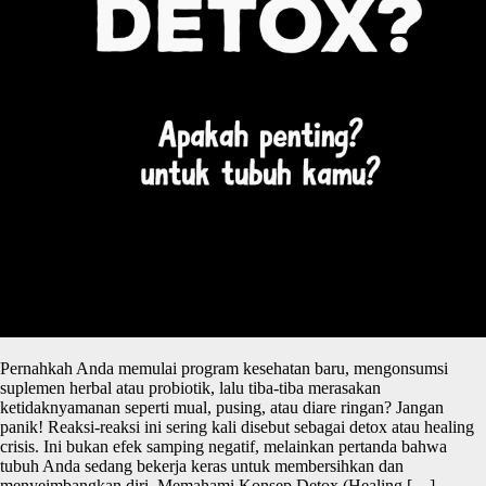
Pernahkah Anda memulai program kesehatan baru, mengonsumsi
suplemen herbal atau probiotik, lalu tiba-tiba merasakan
ketidaknyamanan seperti mual, pusing, atau diare ringan? Jangan
panik! Reaksi-reaksi ini sering kali disebut sebagai detox atau healing
crisis. Ini bukan efek samping negatif, melainkan pertanda bahwa
tubuh Anda sedang bekerja keras untuk membersihkan dan
menyeimbangkan diri. Memahami Konsep Detox (Healing […]