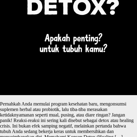
Pernahkah Anda memulai program kesehatan baru, mengonsumsi
suplemen herbal atau probiotik, lalu tiba-tiba merasakan
ketidaknyamanan seperti mual, pusing, atau diare ringan? Jangan
panik! Reaksi-reaksi ini sering kali disebut sebagai detox atau healing
crisis. Ini bukan efek samping negatif, melainkan pertanda bahwa
tubuh Anda sedang bekerja keras untuk membersihkan dan
menyeimbangkan diri. Memahami Konsep Detox (Healing […]