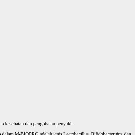
han kesehatan dan pengobatan penyakit.
up dalam M-BIOPRO adalah jenis Lactobacillus, Bifidobacteruim, dan