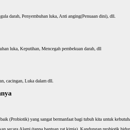
ula darah, Penyembuhan luka, Anti anging(Penuaan dini), dll.
embuhan luka, Keputihan, Mencegah pembekuan darah, dll
wan, cacingan, Luka dalam dll.
nnya
 baik (Probiotik) yang sangat bermanfaat bagi tubuh kita untuk kebutu
ukan secara Alami (tanpa bantuan zat kimia). Kandungan probiotik hid