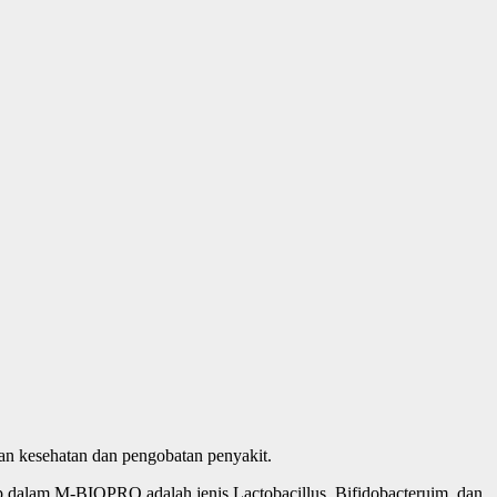
han kesehatan dan pengobatan penyakit.
up dalam M-BIOPRO adalah jenis Lactobacillus, Bifidobacteruim, dan