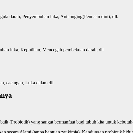
ula darah, Penyembuhan luka, Anti anging(Penuaan dini), dll.
embuhan luka, Keputihan, Mencegah pembekuan darah, dll
wan, cacingan, Luka dalam dll.
nnya
 baik (Probiotik) yang sangat bermanfaat bagi tubuh kita untuk kebutu
ukan secara Alami (tanpa bantuan zat kimia). Kandungan probiotik hid