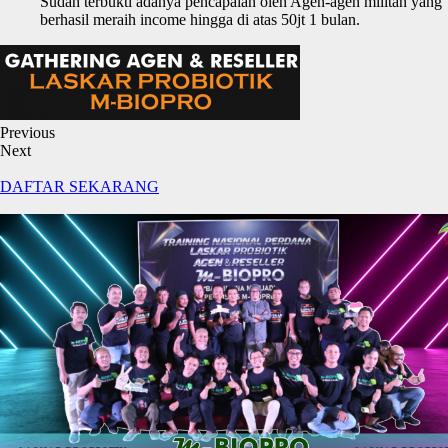
Sudah terbukti adanya pencapaian oleh Agen-agen militan yang
berhasil meraih income hingga di atas 50jt 1 bulan.
Previous
Next
DAFTAR SEKARANG