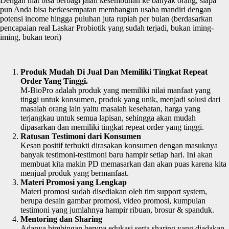
Dengan niat bisa berbagi jalan kesembuhan ke banyak orang, siapa
pun Anda bisa berkesempatan membangun usaha mandiri dengan
potensi income hingga puluhan juta rupiah per bulan (berdasarkan
pencapaian real Laskar Probiotik yang sudah terjadi, bukan iming-
iming, bukan teori)
Produk Mudah Di Jual Dan Memiliki Tingkat Repeat
Order Yang Tinggi.
M-BioPro adalah produk yang memiliki nilai manfaat yang
tinggi untuk konsumen, produk yang unik, menjadi solusi dari
masalah orang lain yaitu masalah kesehatan, harga yang
terjangkau untuk semua lapisan, sehingga akan mudah
dipasarkan dan memiliki tingkat repeat order yang tinggi.
Ratusan Testimoni dari Konsumen
Kesan positif terbukti dirasakan konsumen dengan masuknya
banyak testimoni-testimoni baru hampir setiap hari. Ini akan
membuat kita makin PD memasarkan dan akan puas karena kita
menjual produk yang bermanfaat.
Materi Promosi yang Lengkap
Materi promosi sudah disediakan oleh tim support system,
berupa desain gambar promosi, video promosi, kumpulan
testimoni yang jumlahnya hampir ribuan, brosur & spanduk.
Mentoring dan Sharing
Adanya bimbingan berupa edukasi serta sharing yang diadakan