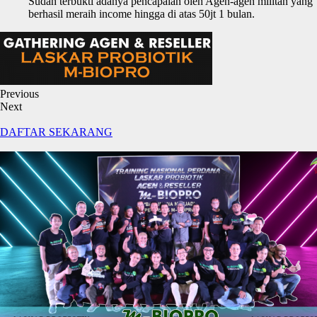
Sudah terbukti adanya pencapaian oleh Agen-agen militan yang
berhasil meraih income hingga di atas 50jt 1 bulan.
Previous
Next
DAFTAR SEKARANG