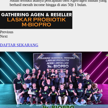
Sudah terbukti adanya pencapaian oleh Agen-agen militan yang
berhasil meraih income hingga di atas 50jt 1 bulan.
Previous
Next
DAFTAR SEKARANG