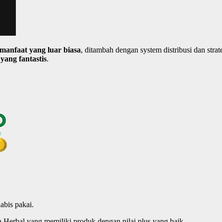
manfaat
yang
luar
biasa
, ditambah dengan system distribusi dan str
 yang
fantastis
.
abis pakai.
erbal yang memiliki produk dengan nilai plus yang baik.