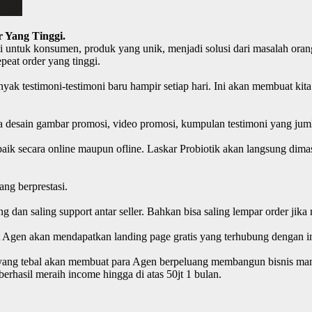
 Yang Tinggi.
i untuk konsumen, produk yang unik, menjadi solusi dari masalah orang
peat order yang tinggi.
yak testimoni-testimoni baru hampir setiap hari. Ini akan membuat k
pa desain gambar promosi, video promosi, kumpulan testimoni yang jum
ik secara online maupun ofline. Laskar Probiotik akan langsung dimas
ng berprestasi.
aing dan saling support antar seller. Bahkan bisa saling lempar order
Agen akan mendapatkan landing page gratis yang terhubung dengan inf
n yang tebal akan membuat para Agen berpeluang membangun bisnis mand
erhasil meraih income hingga di atas 50jt 1 bulan.