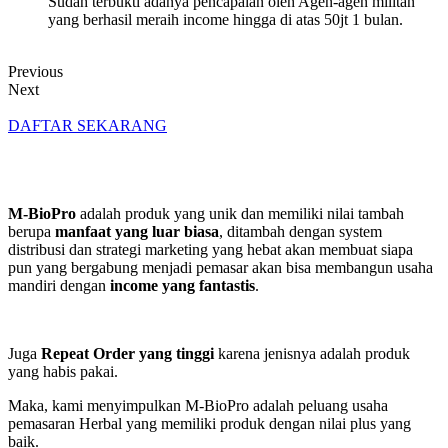
Sudah terbukti adanya pencapaian oleh Agen-agen militan
yang berhasil meraih income hingga di atas 50jt 1 bulan.
Previous
Next
DAFTAR SEKARANG
M-
BioPro
adalah produk yang unik dan memiliki nilai tambah
berupa
manfaat
yang
luar
biasa
, ditambah dengan system
distribusi dan strategi marketing yang hebat akan membuat siapa
pun yang bergabung menjadi pemasar akan bisa membangun usaha
mandiri dengan
income yang
fantastis
.
Juga
Repeat Order yang
tinggi
karena jenisnya adalah produk
yang habis pakai.
Maka, kami menyimpulkan M-BioPro adalah peluang usaha
pemasaran Herbal yang memiliki produk dengan nilai plus yang
baik.