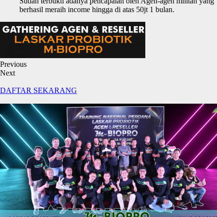
Sudah terbukti adanya pencapaian oleh Agen-agen militan yang
berhasil meraih income hingga di atas 50jt 1 bulan.
Previous
Next
DAFTAR SEKARANG