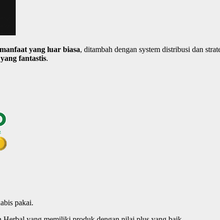
manfaat
yang
luar
biasa
, ditambah dengan system distribusi dan str
 yang
fantastis
.
abis pakai.
erbal yang memiliki produk dengan nilai plus yang baik.