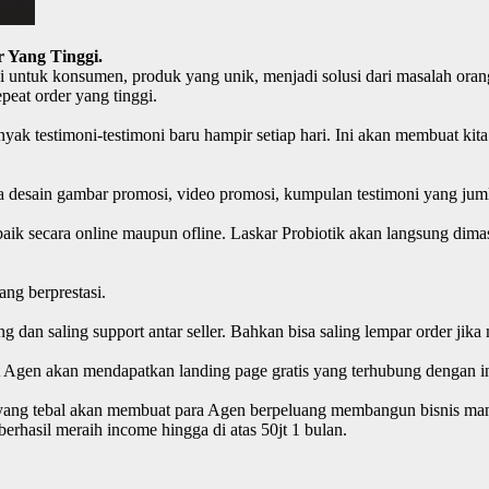
 Yang Tinggi.
i untuk konsumen, produk yang unik, menjadi solusi dari masalah orang
peat order yang tinggi.
yak testimoni-testimoni baru hampir setiap hari. Ini akan membuat k
pa desain gambar promosi, video promosi, kumpulan testimoni yang jum
ik secara online maupun ofline. Laskar Probiotik akan langsung dimas
ng berprestasi.
aing dan saling support antar seller. Bahkan bisa saling lempar order
Agen akan mendapatkan landing page gratis yang terhubung dengan inf
n yang tebal akan membuat para Agen berpeluang membangun bisnis mand
erhasil meraih income hingga di atas 50jt 1 bulan.