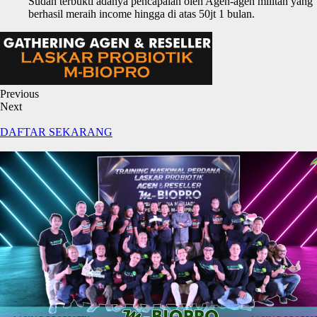
Sudah terbukti adanya pencapaian oleh Agen-agen militan yang
berhasil meraih income hingga di atas 50jt 1 bulan.
Previous
Next
DAFTAR SEKARANG