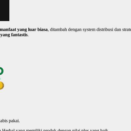
manfaat
yang
luar
biasa
, ditambah dengan system distribusi dan str
 yang
fantastis
.
abis pakai.
erbal yang memiliki produk dengan nilai plus yang baik.