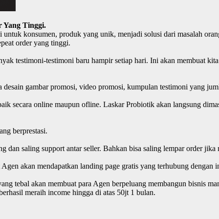
 Yang Tinggi.
i untuk konsumen, produk yang unik, menjadi solusi dari masalah orang
peat order yang tinggi.
yak testimoni-testimoni baru hampir setiap hari. Ini akan membuat k
pa desain gambar promosi, video promosi, kumpulan testimoni yang jum
ik secara online maupun ofline. Laskar Probiotik akan langsung dimas
ng berprestasi.
aing dan saling support antar seller. Bahkan bisa saling lempar order
Agen akan mendapatkan landing page gratis yang terhubung dengan inf
n yang tebal akan membuat para Agen berpeluang membangun bisnis mand
erhasil meraih income hingga di atas 50jt 1 bulan.