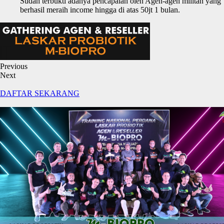
Sudah terbukti adanya pencapaian oleh Agen-agen militan yang
berhasil meraih income hingga di atas 50jt 1 bulan.
Previous
Next
DAFTAR SEKARANG