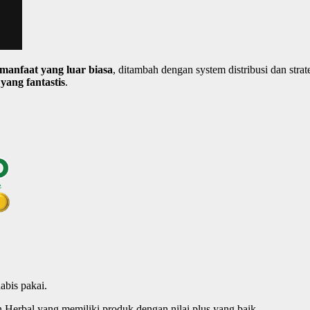
manfaat
yang
luar
biasa
, ditambah dengan system distribusi dan str
 yang
fantastis
.
abis pakai.
erbal yang memiliki produk dengan nilai plus yang baik.