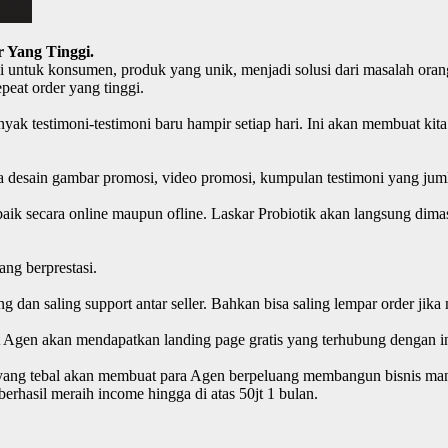
 Yang Tinggi.
i untuk konsumen, produk yang unik, menjadi solusi dari masalah orang
peat order yang tinggi.
yak testimoni-testimoni baru hampir setiap hari. Ini akan membuat k
pa desain gambar promosi, video promosi, kumpulan testimoni yang jum
ik secara online maupun ofline. Laskar Probiotik akan langsung dimas
ng berprestasi.
aing dan saling support antar seller. Bahkan bisa saling lempar order
Agen akan mendapatkan landing page gratis yang terhubung dengan inf
n yang tebal akan membuat para Agen berpeluang membangun bisnis mand
erhasil meraih income hingga di atas 50jt 1 bulan.