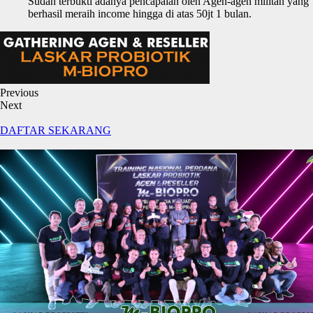
Sudah terbukti adanya pencapaian oleh Agen-agen militan yang
berhasil meraih income hingga di atas 50jt 1 bulan.
Previous
Next
DAFTAR SEKARANG