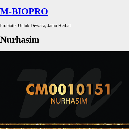
M-BIOPRO
Probiotik Untuk Dewasa, Jamu Herbal
Nurhasim